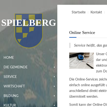
Startseite
Kontakt
SPIELBERG
Online Service
Service heißt, das g
Unser O
HOME
dar un
elektro
DIE GEMEINDE
zum Do
SERVICE
Die Online-Services zeich
einfach online ausgefüll
WIRTSCHAFT
anschließend direkt elekt
BILDUNG
übermittelt werden.
Somit kann der Online-Di
KULTUR