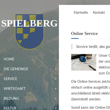
Startseite
Kontakt
SPIELBERG
Online Service
Service heißt, das g
Unser O
HOME
dar un
elektro
DIE GEMEINDE
zum Do
SERVICE
Die Online-Services zeich
einfach online ausgefüll
WIRTSCHAFT
anschließend direkt elekt
BILDUNG
übermittelt werden.
Somit kann der Online-Di
KULTUR